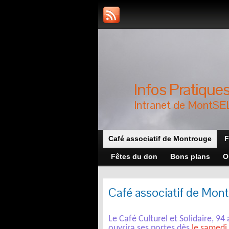
Infos Pratique
Intranet de MontSE
Café associatif de Montrouge
F
Fêtes du don
Bons plans
O
Café associatif de Mon
Le Café Culturel et Solidaire, 94
ouvrira ses portes dès
le samedi