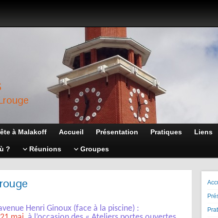
s
Lrouge
ête à Malakoff
Accueil
Présentation
Pratiques
Liens
ù ?
Réunions
Groupes
trouge
Acc
Pré
 avenue Henri Ginoux (face à la piscine) :
Pra
 21 ma
i
, à l’occasion des « Ateliers portes ouvertes