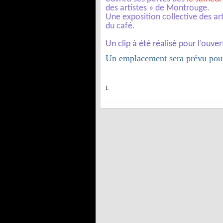
des artistes » de Montrouge.
Une exposition collective des art
du café.
Un clip à été réalisé pour l’ouve
Un emplacement sera prévu pour
L