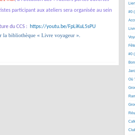
Lie
istes participant aux ateliers sera organisée au sein
#0 (
Acc
rture du CCS :
https://youtu.be/
FpLiKuL5sPU
Livr
 la bibliothèque « Livre voyageur ».
Voy
Fêt
#0 (
Bon
Jar
Où 
Gro
Ran
Gro
Réu
Caf
Clu